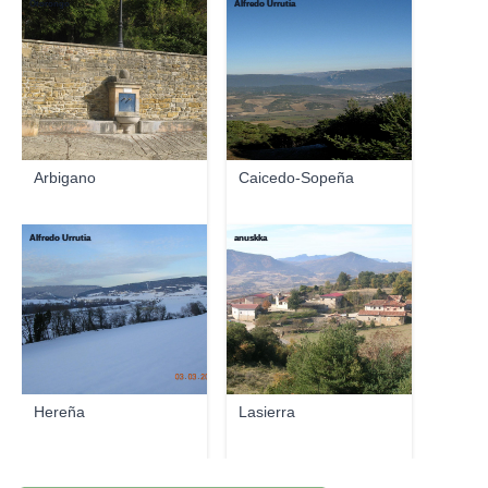
Otorongo
Alfredo Urrutia
Arbigano
Caicedo-Sopeña
Alfredo Urrutia
anuskka
Hereña
Lasierra