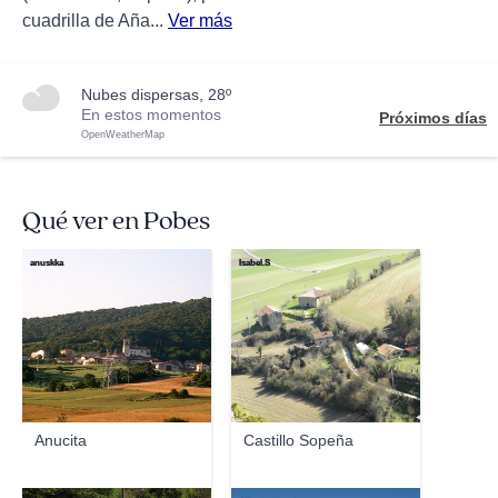
cuadrilla de Aña...
Ver más
nubes dispersas, 28º
En estos momentos
Próximos días
OpenWeatherMap
Qué ver en Pobes
anuskka
Isabel.S
Anucita
Castillo Sopeña