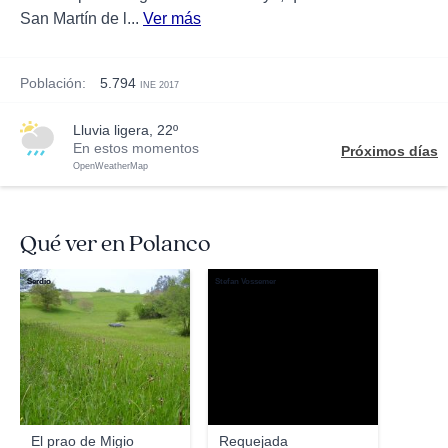
San Martín de l...
Ver más
Población:
5.794
INE 2017
lluvia ligera, 22º
En estos momentos
Próximos días
OpenWeatherMap
Qué ver en Polanco
Serdio
Stefan Vossemer
El prao de Migio
Requejada