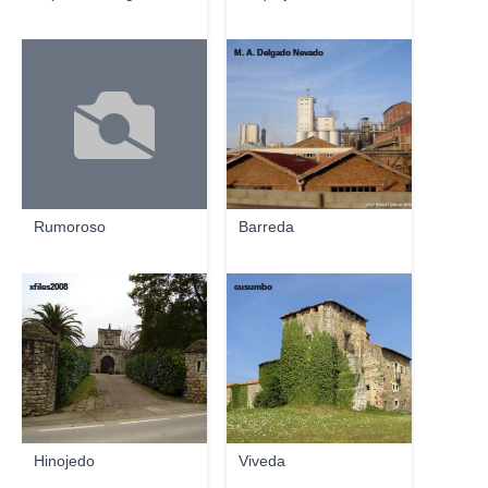
M. A. Delgado Nevado
Rumoroso
Barreda
xfiles2008
cusumbo
Hinojedo
Viveda