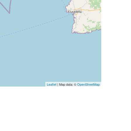
Leaflet
| Map data: ©
OpenStreetMap