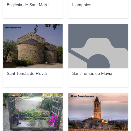
Església de Sant Martí
Llampaies
mishelglaurent
Sant Tomàs de Fluvià
Sant Tomàs de Fluvià
juanmariatorres
Albert Sarola Juanola