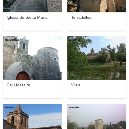
Iglesia de Santa Maria
Terradelles
Tantarantana
lluiscanyet
Cal Llossaire
Vilert
Vulcano
marctibu