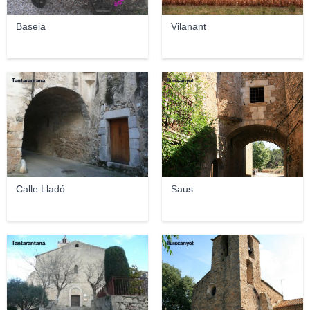
Baseia
Vilanant
Tantarantana
lluiscanyet
Calle Lladó
Saus
Tantarantana
lluiscanyet