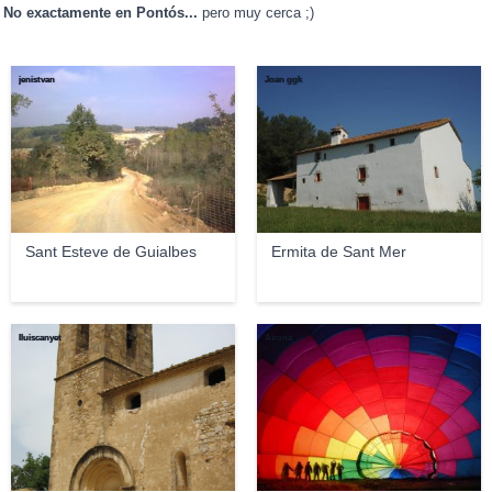
No exactamente en Pontós...
pero muy cerca ;)
jenistvan
Joan ggk
Sant Esteve de Guialbes
Ermita de Sant Mer
lluiscanyet
Airona