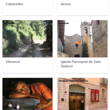
Cabanelles
Airona
lluiscanyet
lluiscanyet
Vilavenut
Iglesia Parroquial de Sant
Sadurní
Museu Empordà
Museu del Joguet de Catalunya