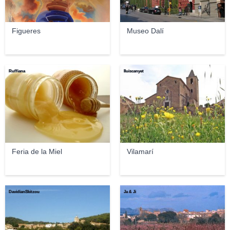
Figueres
Museo Dalí
Ruffiana
lluiscanyet
Feria de la Miel
Vilamarí
DavidianSkitzou
Ja & Ji