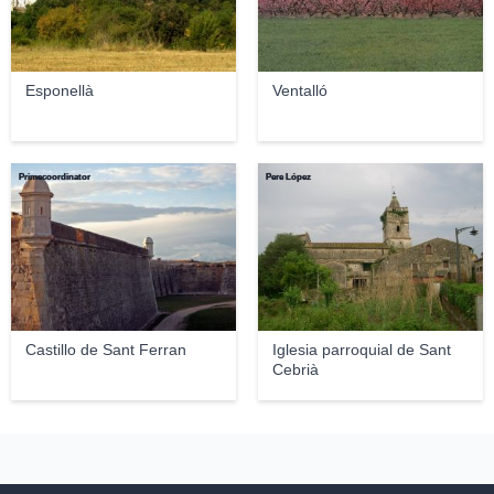
Esponellà
Ventalló
Primecoordinator
Pere López
Castillo de Sant Ferran
Iglesia parroquial de Sant
Cebrià