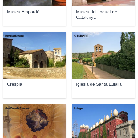
Museu Empordà
Museu del Joguet de
Catalunya
DavidianSkitzou
© ESTANRR
Crespià
Iglesia de Santa Eulàlia
Gus Bertolo Esteban
Luidger