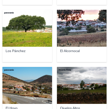
panoramio
Ana Ballesta Rodriguez
Los Pánchez
El Alcornocal
panoramio
Ricardo Fimia
El Hoyo
Ojuelos Altos