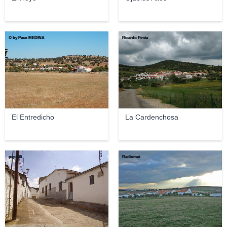
© by Paco MEDINA
Ricardo Fimia
El Entredicho
La Cardenchosa
pepe55
Radiomet