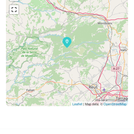
Leaflet
| Map data: ©
OpenStreetMap