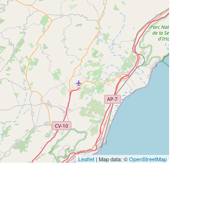
Leaflet
| Map data: ©
OpenStreetMap