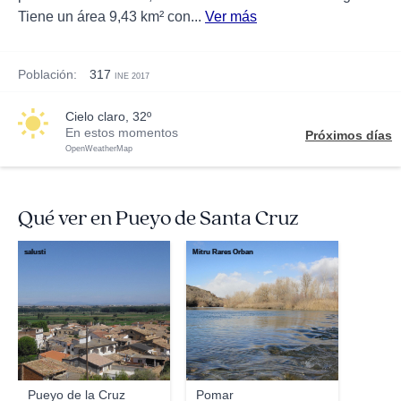
Tiene un área 9,43 km² con...
Ver más
Población:
317
INE 2017
cielo claro, 32º
En estos momentos
Próximos días
OpenWeatherMap
Qué ver en Pueyo de Santa Cruz
salusti
Mitru Rares Orban
Pueyo de la Cruz
Pomar