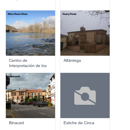
Mitru Rares Orban
Vicenç Perals
Centro de
Alfántega
Interpretación de los
Humeda...
walkerearth
Binaced
Estiche de Cinca