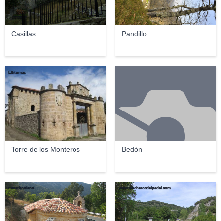
Casillas
Pandillo
Eltitomac
Torre de los Monteros
Bedón
marathoniano
www.alucherosdelpedal.com