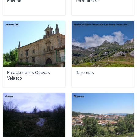
Escaño
Torre Ilustre
Juanje 2712
Maria Consuelo Suárez De Las Peñas Suárez De Las Peñas
Palacio de los Cuevas
Barcenas
Velasco
dmitru.
Eltitomac