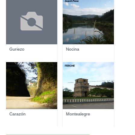
JuanA.Perez
Guriezo
Nocina
DanielGuriezo
FERCHE
Carazón
Montealegre