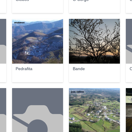
amaianos
Pach.jrt
Pedrafita
Bande
C
juan cedron
Lug