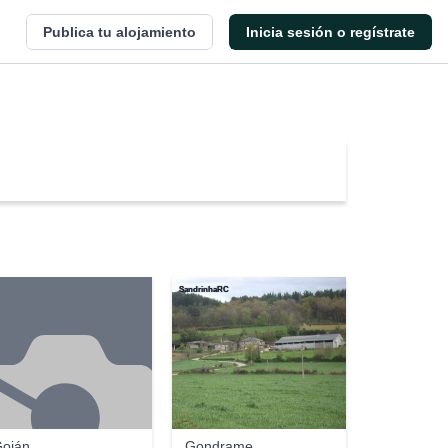
Publica tu alojamiento
Inicia sesión o regístrate
SandrinhaRC
oián
Gondrame