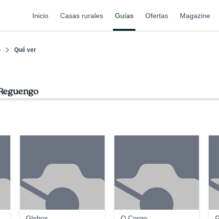
Inicio
Casas rurales
Guías
Ofertas
Magazine
o
Qué ver
 Reguengo
Globos
O Corgo
G