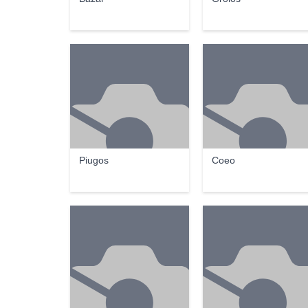
Piugos
Coeo