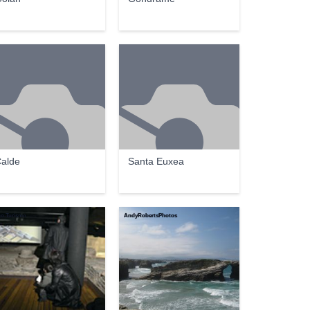
alde
Santa Euxea
o Turismo
AndyRobertsPhotos