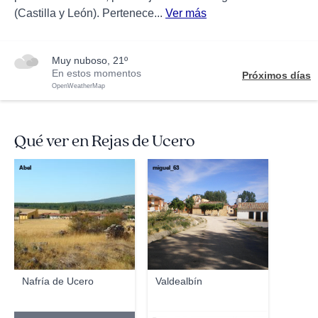
(Castilla y León). Pertenece...
Ver más
muy nuboso, 21º
En estos momentos
Próximos días
OpenWeatherMap
Qué ver en Rejas de Ucero
Abel
miguel_63
Nafría de Ucero
Valdealbín