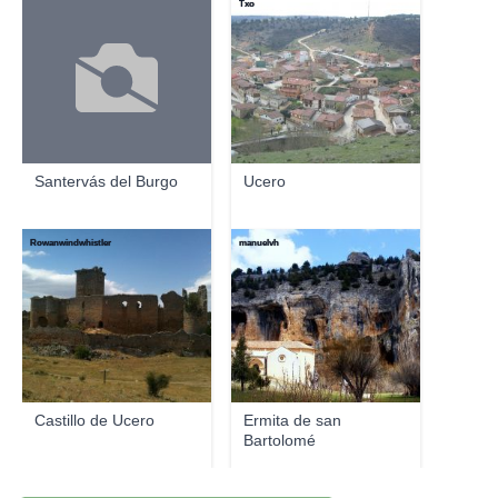
Txo
Santervás del Burgo
Ucero
Rowanwindwhistler
manuelvh
Castillo de Ucero
Ermita de san
Bartolomé