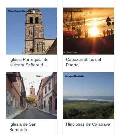
VíctorPuertollano(E)
Paula Fernández
Iglesia Parroquial de
Cabezarrubias del
Nuestra Señora d...
Puerto
chemacaste
Enrique Gonzalez
Iglesia de San
Hinojosas de Calatrava
Bernardo