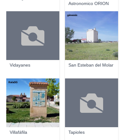
Astronomico ORION
génessis
Vidayanes
San Esteban del Molar
RafaGG
Villafáfila
Tapioles