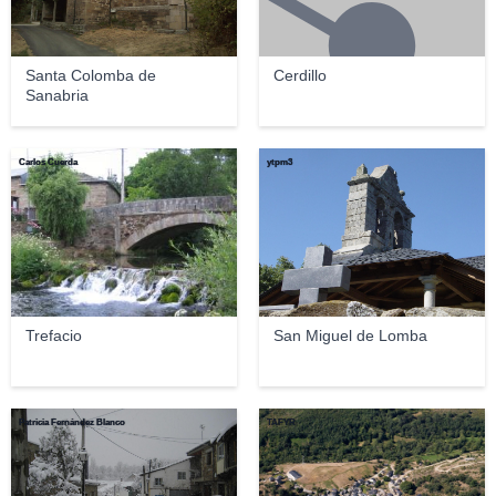
Santa Colomba de
Cerdillo
Sanabria
Carlos Cuerda
ytpm3
Trefacio
San Miguel de Lomba
Patricia Fernández Blanco
TAFYR