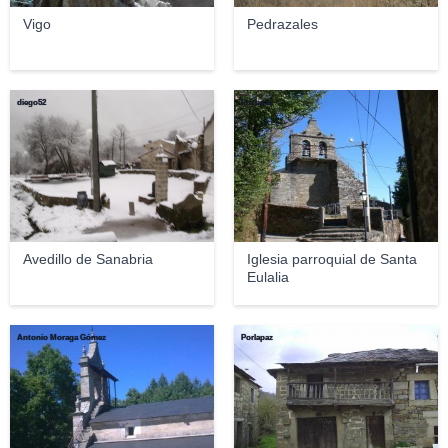
Vigo
Pedrazales
diego52
Porlapaz
Avedillo de Sanabria
Iglesia parroquial de Santa
Eulalia
Antonio Moraga Gómez
Porlapaz