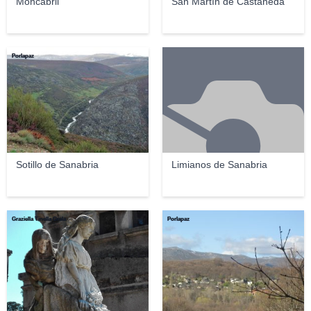
Moncabril
San Martín de Castañeda
Porlapaz
Sotillo de Sanabria
Limianos de Sanabria
Graziella Tinella Grela
Porlapaz