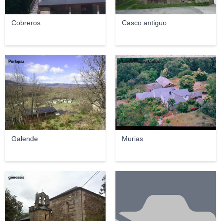
Cobreros
Casco antiguo
Porlapaz
Ricardo Muñoz Carlos
Galende
Murias
génessis