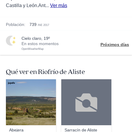
Castilla y León.Ant...
Ver más
Población:
739
INE 2017
cielo claro, 19º
En estos momentos
Próximos días
OpenWeatherMap
Qué ver en Riofrío de Aliste
jupefe
Abejera
Sarracín de Aliste