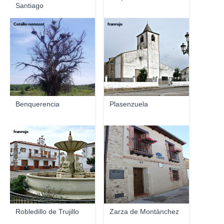
Santiago
Cotallo-nonocot
franrojo
Benquerencia
Plasenzuela
franrojo
Robledillo de Trujillo
Zarza de Montánchez