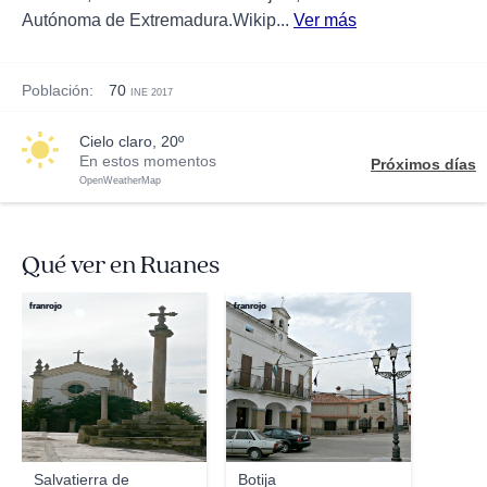
Autónoma de Extremadura.Wikip...
Ver más
Población:
70
INE 2017
cielo claro, 20º
En estos momentos
Próximos días
OpenWeatherMap
Qué ver en Ruanes
franrojo
franrojo
Salvatierra de
Botija