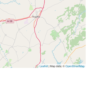
Leaflet
| Map data: ©
OpenStreetMap