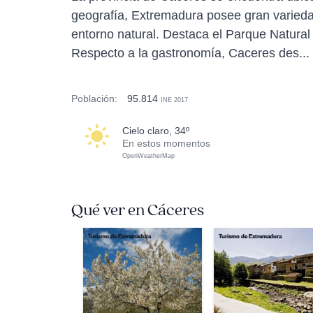
geografía, Extremadura posee gran variedad
entorno natural. Destaca el Parque Natural
Respecto a la gastronomía, Caceres des...
Población:
95.814
INE 2017
cielo claro, 34º
En estos momentos
OpenWeatherMap
Qué ver en Cáceres
Turismo de Extremadura
Turismo de Extremadura