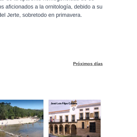
aficionados a la ornitología, debido a su
el Jerte, sobretodo en primavera.
Próximos días
y Morlock
José Luis Filpo Cabana