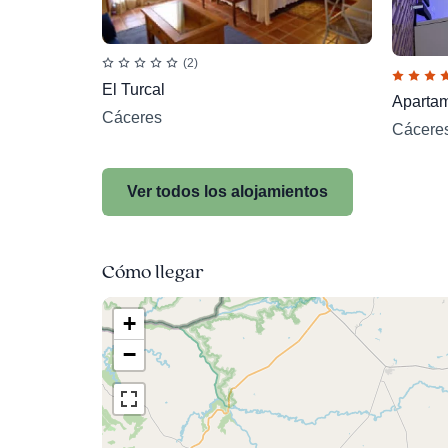
(2)
El Turcal
Apartam
Cáceres
Cácere
Ver todos los alojamientos
Cómo llegar
+
−