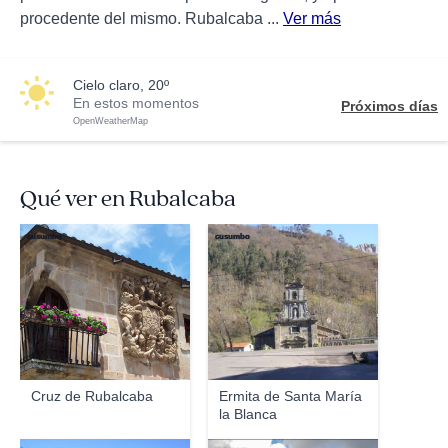
procedente del mismo. Rubalcaba ...
Ver más
cielo claro, 20º
En estos momentos
Próximos días
OpenWeatherMap
Qué ver en Rubalcaba
cusumbo
cusumbo
Cruz de Rubalcaba
Ermita de Santa María
la Blanca