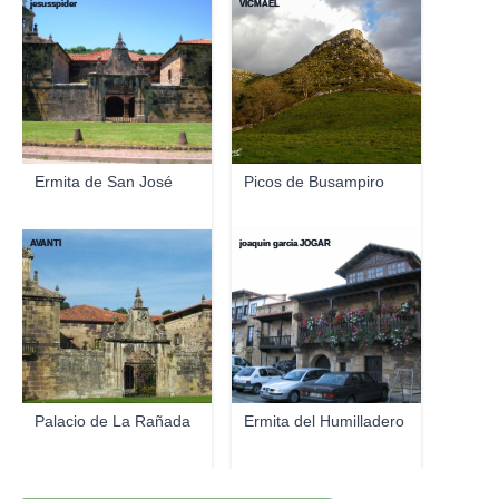
jesusspider
VICMAEL
Ermita de San José
Picos de Busampiro
AVANTI
joaquin garcia JOGAR
Palacio de La Rañada
Ermita del Humilladero