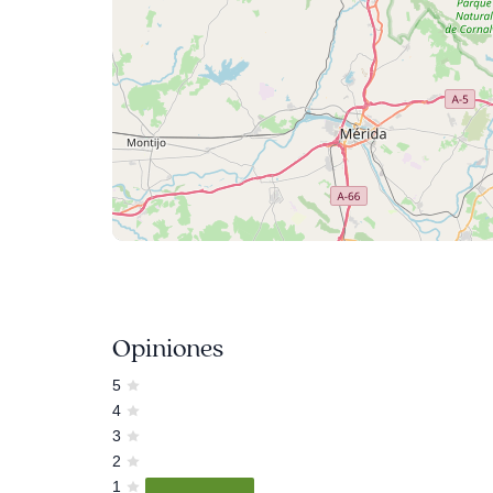
Opiniones
5
4
3
2
1