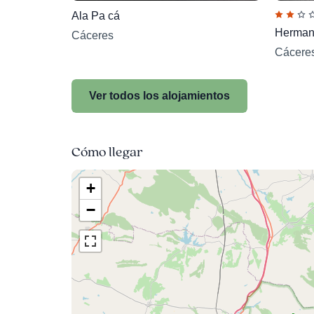
Ala Pa cá
Herman
Cáceres
Cácere
Ver todos los alojamientos
Cómo llegar
+
−