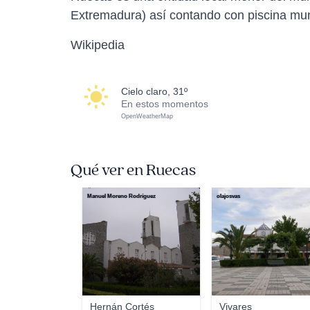
Extremadura) así contando con piscina munic
Wikipedia
cielo claro, 31º
En estos momentos
OpenWeatherMap
Qué ver en Ruecas
Manuel Moreno Rodríguez
olajosvas
Hernán Cortés
Vivares