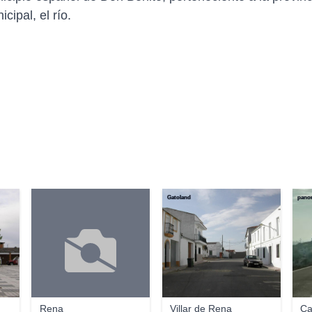
ipal, el río.
Gatoland
pano
Rena
Villar de Rena
Ca