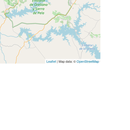
Leaflet
| Map data: ©
OpenStreetMap