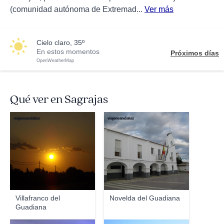
(comunidad autónoma de Extremad...
Ver más
cielo claro, 35º
En estos momentos
Próximos días
OpenWeatherMap
Qué ver en Sagrajas
viajeroandaluz
viajeroandaluz
Villafranco del
Novelda del Guadiana
Guadiana