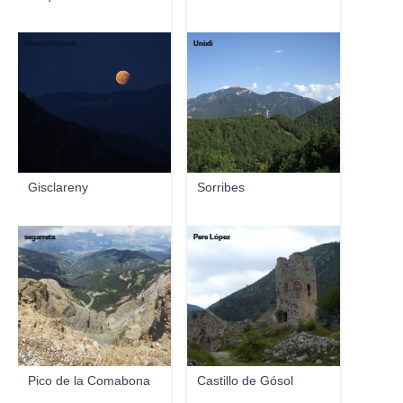
Gaston Estruch
Unix6
Gisclareny
Sorribes
segarreta
Pere López
Pico de la Comabona
Castillo de Gósol