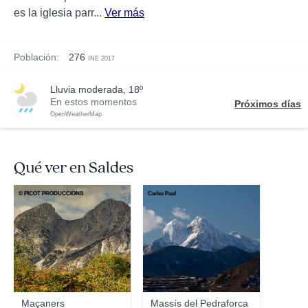
es la iglesia parr...
Ver más
Población:
276
INE 2017
lluvia moderada, 18º
En estos momentos
Próximos días
OpenWeatherMap
Qué ver en Saldes
© PICOT PRODUCCIONS
Carles Paul
Maçaners
Massís del Pedraforca