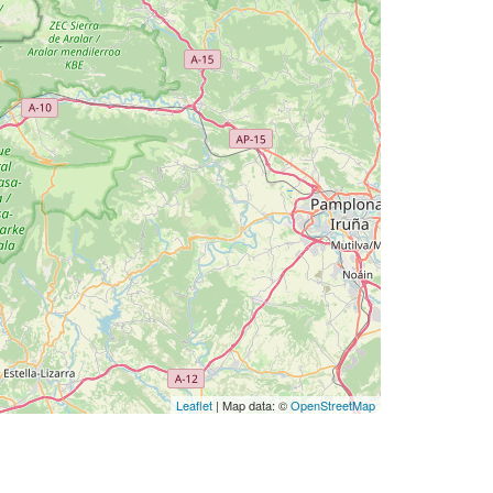
Leaflet
| Map data: ©
OpenStreetMap