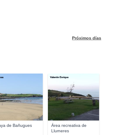
Próximos días
oaa
Valentín Enrique
aya de Bañugues
Área recreativa de
Llumeres