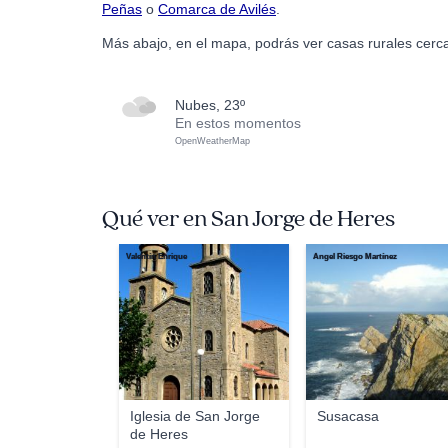
Peñas
o
Comarca de Avilés
.
Más abajo, en el mapa, podrás ver casas rurales cerc
nubes, 23º
En estos momentos
OpenWeatherMap
Qué ver en San Jorge de Heres
Valentín Enrique
Ángel Riesgo Martínez
Iglesia de San Jorge
Susacasa
de Heres