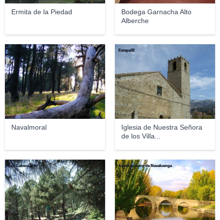
Ermita de la Piedad
Bodega Garnacha Alto
Alberche
neoproducciones.es
Estepa32
Navalmoral
Iglesia de Nuestra Señora
de los Villa...
Las Cabezuelas
Ayuntamiento de Navaluenga