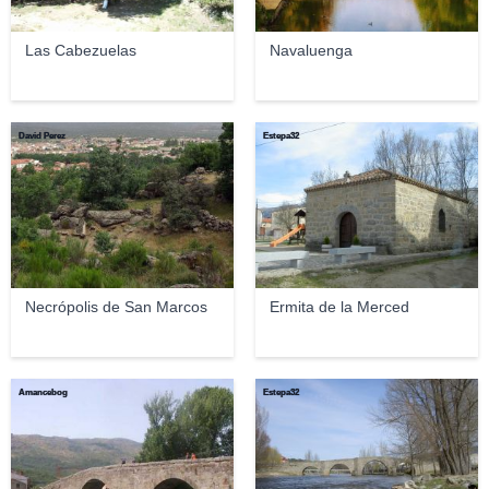
Las Cabezuelas
Navaluenga
David Perez
Estepa32
Necrópolis de San Marcos
Ermita de la Merced
Amancebog
Estepa32