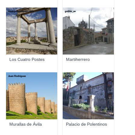
www.pmrmaeyaert.com
gothic_av
Los Cuatro Postes
Martiherrero
Juan Rodríguez
Dahis
Murallas de Ávila
Palacio de Polentinos