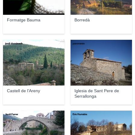
Formatge Bauma
Borredà
jordi domènech
panoramio
Castell de l'Areny
Iglesia de Sant Pere de
Serrallonga
Jordi Ferrer
Eric Hurtebis