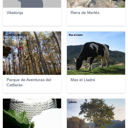
Viladonja
Riera de Merlés
La Vall de Lillet Rural
Mas el Lladré
Parque de Aventuras del
Mas el Lladré
Catllaràs
Formatge Bauma
juliome