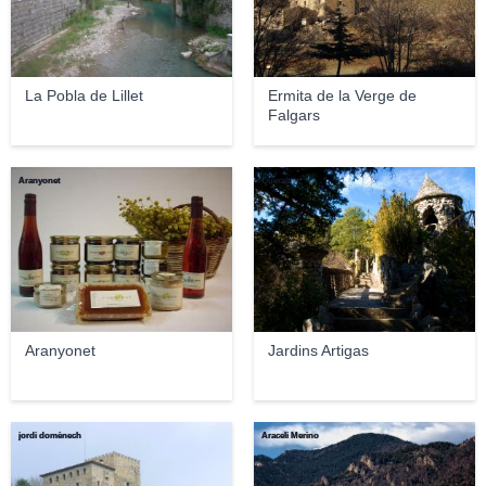
La Pobla de Lillet
Ermita de la Verge de
Falgars
Aranyonet
Queralt
Aranyonet
Jardins Artigas
jordi domènech
Araceli Merino