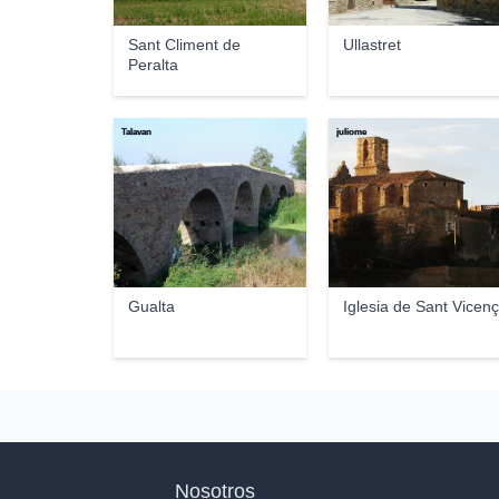
Sant Climent de
Ullastret
Peralta
Talavan
juliome
Gualta
Iglesia de Sant Vicen
Nosotros