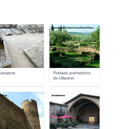
ro Salcedo i Vaz
Patronat de Turisme Costa Brava Pirineu de Girona
anapost
Poblado prehistórico
de Ullastret
pelboy
Amadalvarez