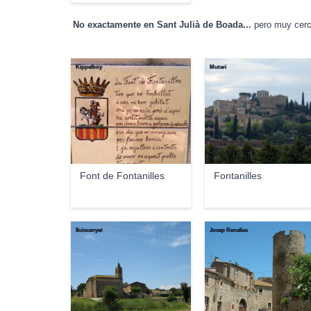
No exactamente en Sant Julià de Boada...
pero muy cerc
Kippelboy
Mutari
Font de Fontanilles
Fontanilles
lluiscanyet
Josep Renalias