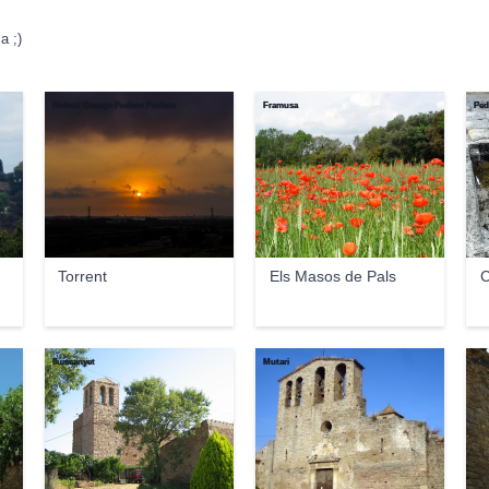
a ;)
Robert George Podaru Podaru
Framusa
Ped
Torrent
Els Masos de Pals
C
lluiscanyet
Mutari
Kip