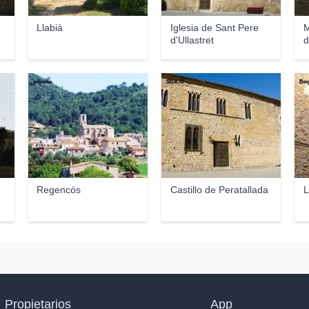
Llabià
Iglesia de Sant Pere
M
d'Ullastret
d
juliome
SBA73
Bog
ç
Regencós
Castillo de Peratallada
L
Propietarios
App