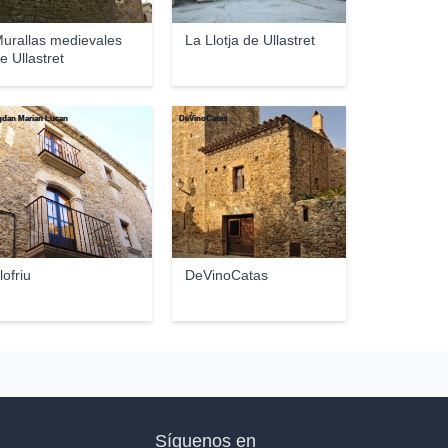
urallas medievales
La Llotja de Ullastret
e Ullastret
dan Marian Lucan
DeVinoCatas
lofriu
DeVinoCatas
Síguenos en