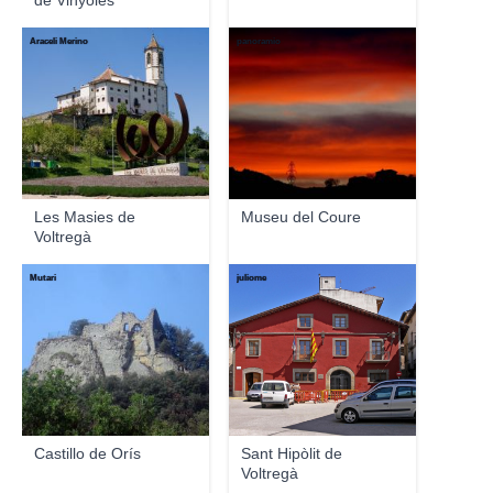
de Vinyoles
Araceli Merino
panoramio
Les Masies de
Museu del Coure
Voltregà
Mutari
juliome
Castillo de Orís
Sant Hipòlit de
Voltregà