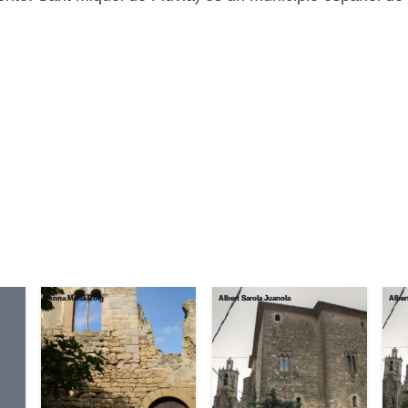
Anna Maria Roig
Albert Sarola Juanola
Alber