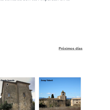
Próximos días
t Sarola Juanola
Josep Valenti