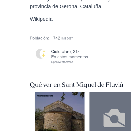
provincia de Gerona, Cataluña.
Wikipedia
Población:
742
INE 2017
cielo claro, 21º
En estos momentos
OpenWeatherMap
Qué ver en Sant Miquel de Fluvià
mishelglaurent