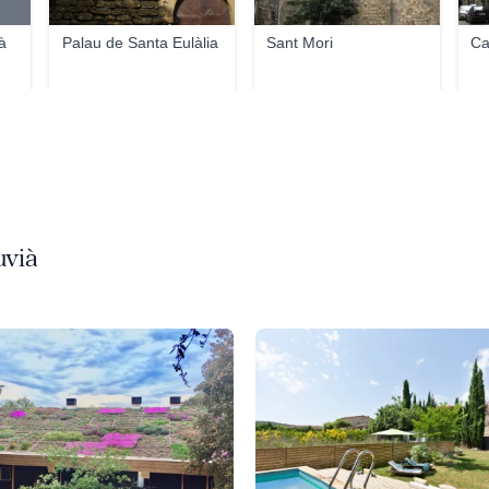
à
Palau de Santa Eulàlia
Sant Mori
Ca
uvià