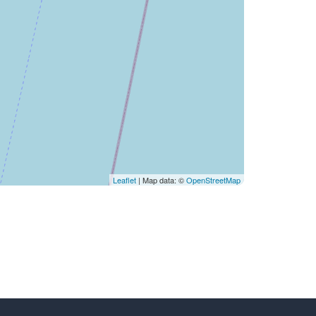
Leaflet
| Map data: ©
OpenStreetMap