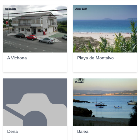
hgonzale
Aitor 3187
A Vichona
Playa de Montalvo
Potoka
Dena
Balea