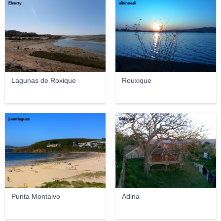
Elcorty
albinoeali
Lagunas de Roxique
Rouxique
juantiagues
©Manuel
Punta Montalvo
Adina