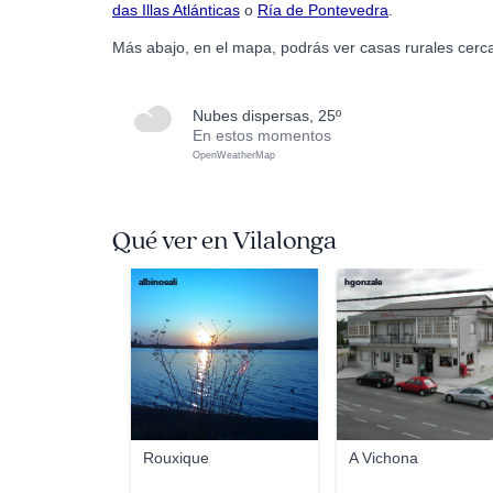
das Illas Atlánticas
o
Ría de Pontevedra
.
Más abajo, en el mapa, podrás ver casas rurales cerca
nubes dispersas, 25º
En estos momentos
OpenWeatherMap
Qué ver en Vilalonga
albinoeali
hgonzale
Rouxique
A Vichona