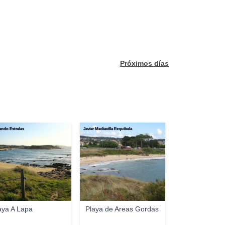
Próximos días
ndo Estrelas
Javier Mediavilla Ezquibela
aya A Lapa
Playa de Areas Gordas