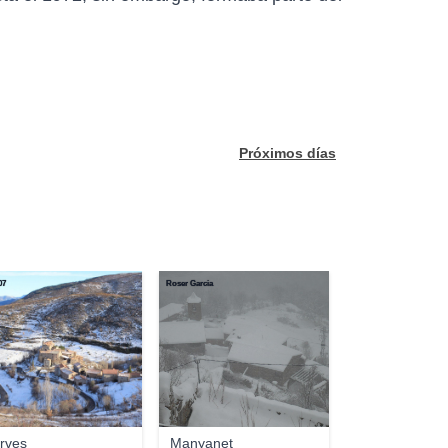
Próximos días
07
Roser Garcia
rves
Manyanet