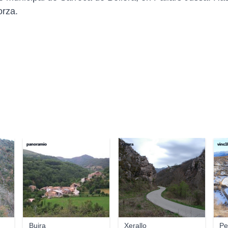
orza.
panoramio
taxara
vinc1
Buira
Xerallo
Pe