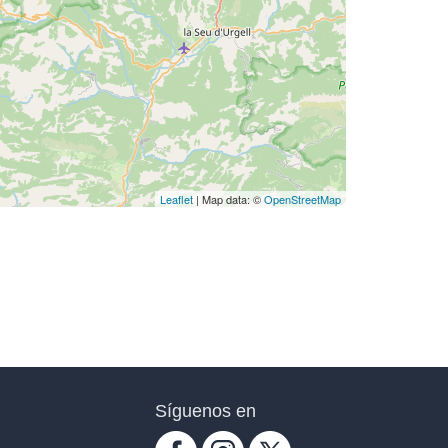
Leaflet
| Map data: ©
OpenStreetMap
Síguenos en