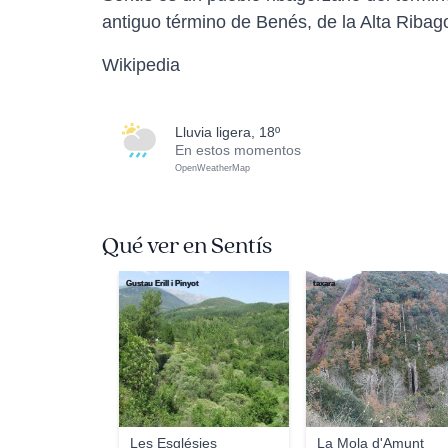
antiguo término de Benés, de la Alta Ribag
Wikipedia
lluvia ligera, 18º
En estos momentos
OpenWeatherMap
Qué ver en Sentís
Gustau Erill i Pinyot
taxara
Les Esglésies
La Mola d'Amunt