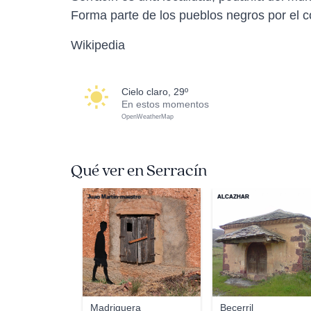
Forma parte de los pueblos negros por el co
Wikipedia
cielo claro, 29º
En estos momentos
OpenWeatherMap
Qué ver en Serracín
Juan Martín-maestro
ALCAZHAR
Madriguera
Becerril