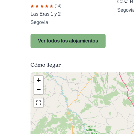
Casa Ru
(14)
Segovi
Las Eras 1 y 2
Segovia
Ver todos los alojamientos
Cómo llegar
+
−