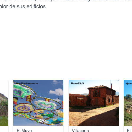
lor de sus edificios.
Juan Martín-maestro
PhotoGSuS
zjuan
El Muyo
Villacorta
El