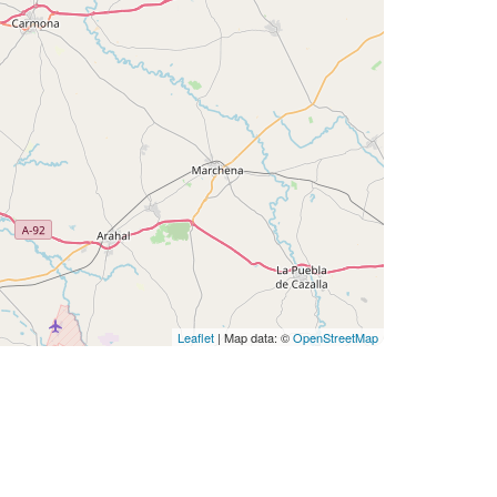
Leaflet
| Map data: ©
OpenStreetMap