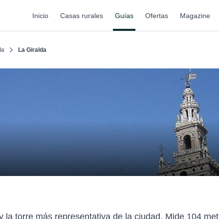
Inicio
Casas rurales
Guías
Ofertas
Magazine
la
La Giralda
 la torre más representativa de la ciudad. Mide 104 metro