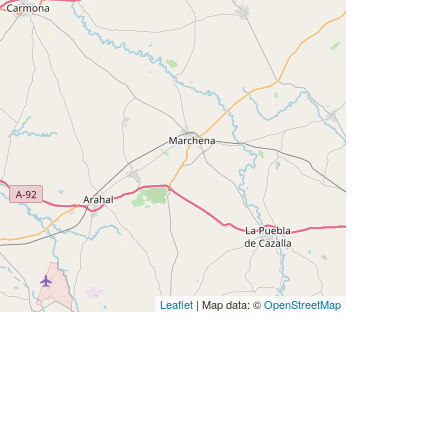
Leaflet
| Map data: ©
OpenStreetMap