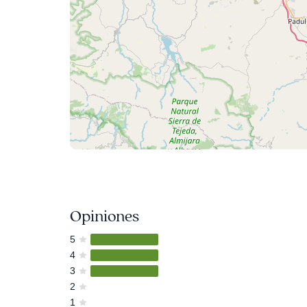
Opiniones
5
4
3
2
1