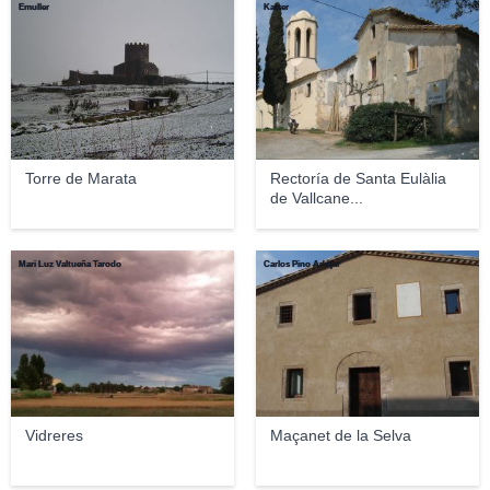
Emuller
Kaiser
Torre de Marata
Rectoría de Santa Eulàlia
de Vallcane...
Mari Luz Valtueña Tarodo
Carlos Pino Adújar
Vidreres
Maçanet de la Selva