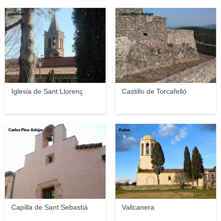
joanloam
Carlos Pino Adújar
Iglesia de Sant Llorenç
Castillo de Torcafelló
Carlos Pino Adújar
Kaiser
Capilla de Sant Sebastià
Vallcanera