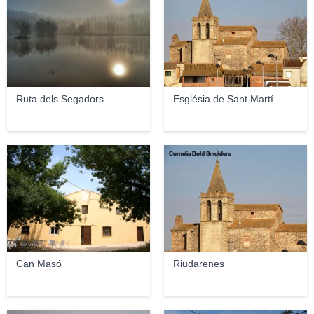
Ruta dels Segadors
Església de Sant Martí
Can Masó
Cornelia Bohl Smolders
Can Masó
Riudarenes