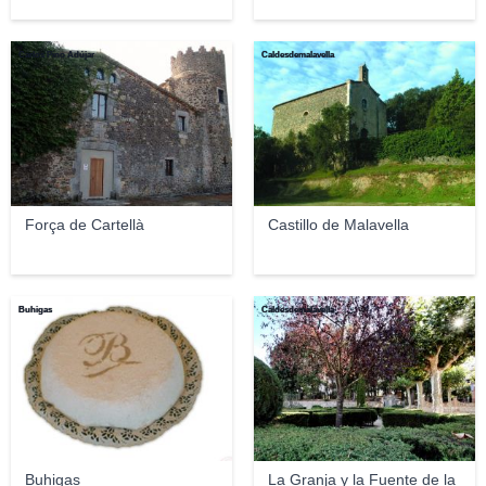
Carlos Pino Adújar
Caldesdemalavella
Força de Cartellà
Castillo de Malavella
Buhigas
Caldesdemalavella
Buhigas
La Granja y la Fuente de la