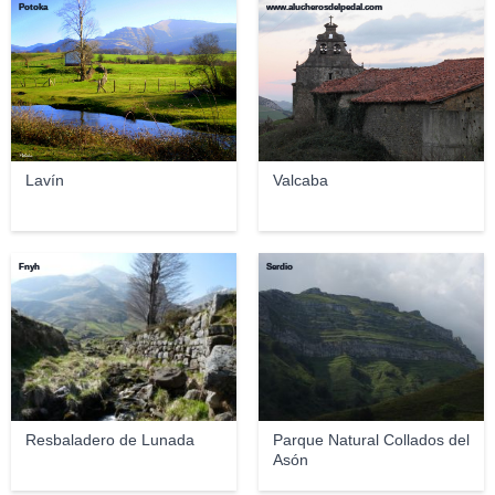
Potoka
www.alucherosdelpedal.com
Lavín
Valcaba
Fnyh
Serdio
Resbaladero de Lunada
Parque Natural Collados del
Asón