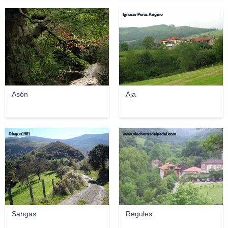
fjdiago
Ignacio Pérez Anguio
Asón
Aja
Diegus1981
www.alucherosdelpedal.com
Sangas
Regules