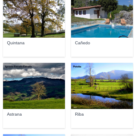
Quintana
Cañedo
Ignacio Estrada Estrada
Potoka
Astrana
Riba