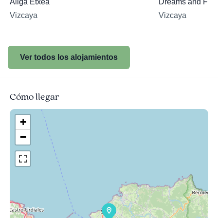
Aliga Etxea
Dreams and Frie
Vizcaya
Vizcaya
Ver todos los alojamientos
Cómo llegar
+
−