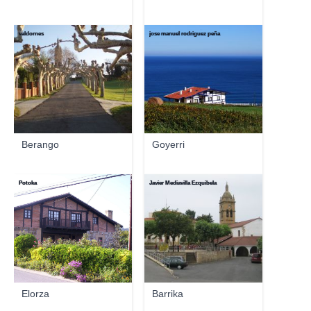
valdornes
jose manuel rodriguez peña
Berango
Goyerri
Potoka
Javier Mediavilla Ezquibela
Elorza
Barrika