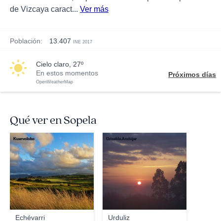
de Vizcaya caract...
Ver más
Población:
13.407
INE 2017
cielo claro, 27º
En estos momentos
Próximos días
OpenWeatherMap
Qué ver en Sopela
Kuervoloko
Griselda.Andújar
Echévarri
Urduliz