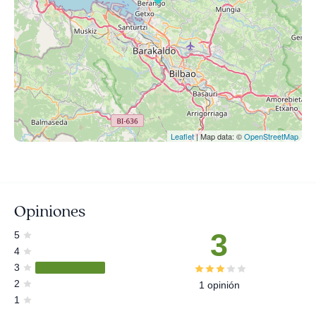
Leaflet
| Map data: ©
OpenStreetMap
Opiniones
3
5
4
3
2
1 opinión
1