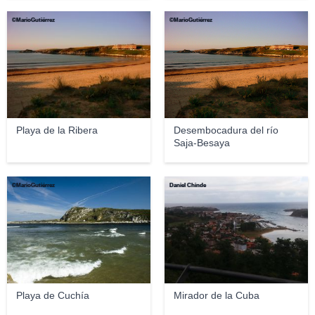
©MarioGutiérrez
©MarioGutiérrez
Playa de la Ribera
Desembocadura del río
Saja-Besaya
©MarioGutiérrez
Daniel Chinde
Playa de Cuchía
Mirador de la Cuba