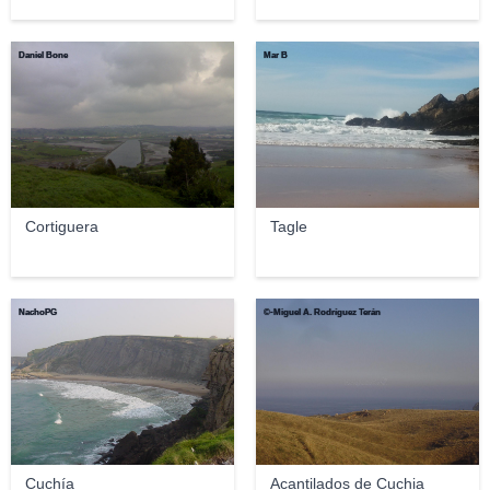
Daniel Bone
Mar B
Cortiguera
Tagle
NachoPG
©-Miguel A. Rodríguez Terán
Cuchía
Acantilados de Cuchia