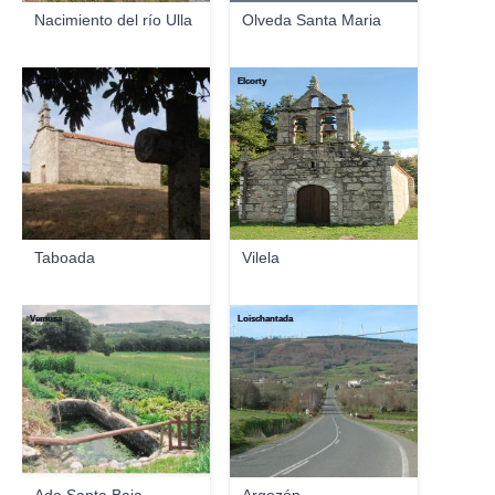
Nacimiento del río Ulla
Olveda Santa Maria
Elcorty
Elcorty
Taboada
Vilela
Vemusa
Loischantada