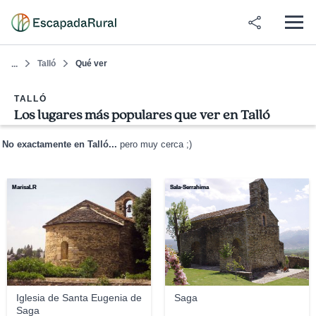
Talló
Qué ver
...
TALLÓ
Los lugares más populares que ver en Talló
No exactamente en Talló...
pero muy cerca ;)
MarisaLR
Sala-Serrahima
Iglesia de Santa Eugenia de
Saga
Saga