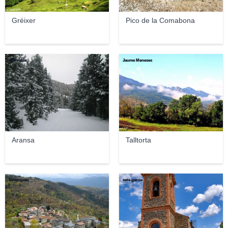
Gréixer
Pico de la Comabona
Vilarrubla
Jaume Meneses
Aransa
Talltorta
Simonjoan
sete garcia