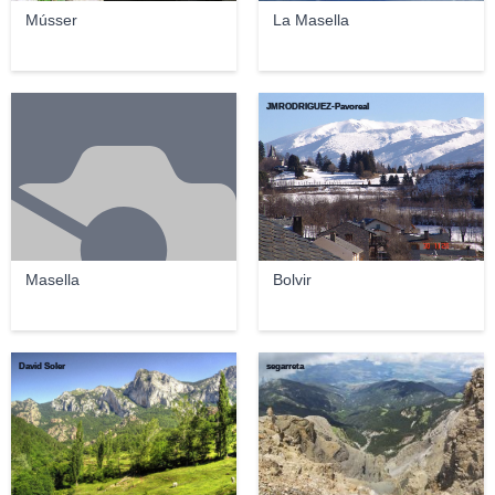
Músser
La Masella
JMRODRIGUEZ-Pavoreal
Masella
Bolvir
David Soler
segarreta