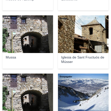
maria moncal
Rmsrga
Mussa
Iglesia de Sant Fructuós de
Músser
maria moncal
Ensopegador