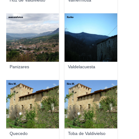
Hoz de Valdivielso
Valhermosa
avensisfotos
Xorko
Panizares
Valdelacuesta
Siro M.
Siro M.
Quecedo
Toba de Valdivielso