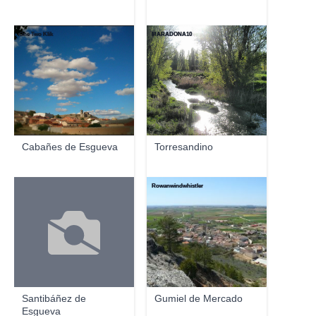
One Two Klik
MARADONA10
Cabañes de Esgueva
Torresandino
Rowanwindwhistler
Santibáñez de
Gumiel de Mercado
Esgueva