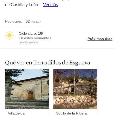
de Castilla y León ...
Ver más
Población:
82
INE 2017
cielo claro, 18º
En estos momentos
Próximos días
OpenWeatherMap
Qué ver en Terradillos de Esgueva
Ana Sayalero
Irmo
Villatuelda
Sotillo de la Ribera