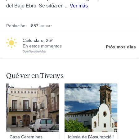
del Bajo Ebro. Se sitúa en ...
Ver más
Población:
887
INE 2017
cielo claro, 26º
En estos momentos
Próximos días
OpenWeatherMap
Qué ver en Tivenys
Enfo
Fernando Pegueroles
Casa Ceremines
Iglesia de l'Assumpció i