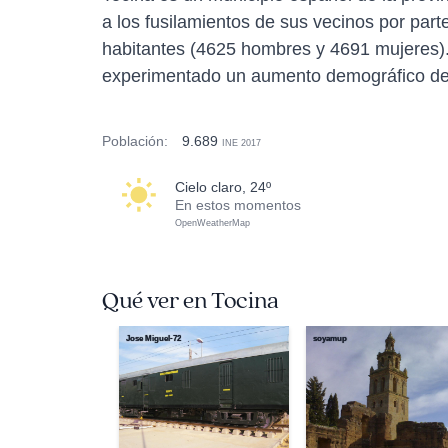
a los fusilamientos de sus vecinos por pa
habitantes (4625 hombres y 4691 mujeres).
experimentado un aumento demográfico de
Población:
9.689
INE 2017
cielo claro, 24º
En estos momentos
OpenWeatherMap
Qué ver en Tocina
Jose Miguel-72
soyamup