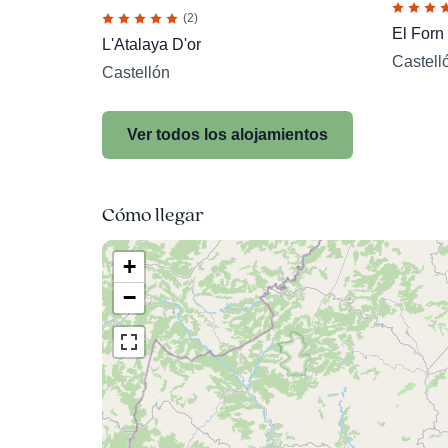
(2)
El Forn
L'Atalaya D'or
Castell
Castellón
Ver todos los alojamientos
Cómo llegar
+
−