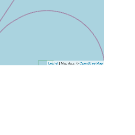
Leaflet
| Map data: ©
OpenStreetMap