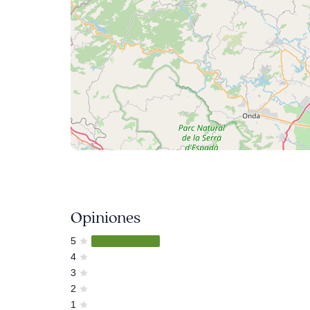
Opiniones
5
4
3
2
1