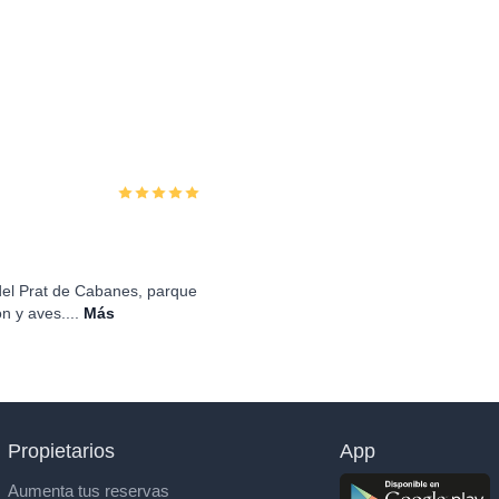
 del Prat de Cabanes, parque
n y aves....
Más
Propietarios
App
Aumenta tus reservas