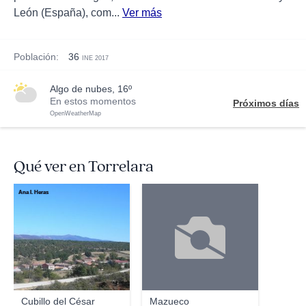
León (España), com...
Ver más
Población:
36
INE 2017
algo de nubes, 16º
En estos momentos
Próximos días
OpenWeatherMap
Qué ver en Torrelara
Ana I. Heras
Cubillo del César
Mazueco